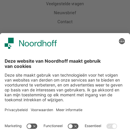
Veelgestelde vragen
Nieuwsbrief
Contact
Meer van Noordhoff
Noordhoff.nl
Hogeschooltaal
START
Contact
Tel: (0)88 - 522 6830
E-mail: support-studiemeister@noordhoff.nl
Maak kennis met onze accountmanagers