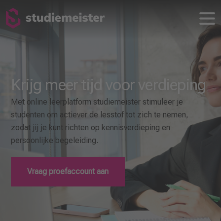
Krijg meer tijd voor verdieping
Met online leerplatform studiemeister stimuleer je
studenten om actiever de lesstof tot zich te nemen,
zodat jij je kunt richten op kennisverdieping en
persoonlijke begeleiding.
Vraag proefaccount aan