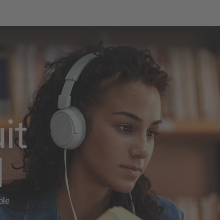
it
d
ole