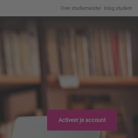
Over studiemeister
Inlog student
Activeer je account