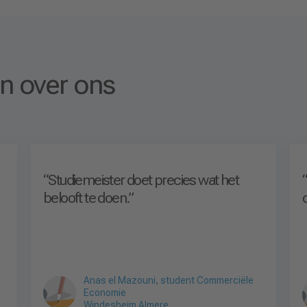
n over ons
.
.
“Studiemeister doet precies wat het
belooft te doen.”
Anas el Mazouni, student Commerciële
Economie
Windesheim Almere