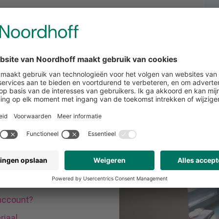
ra materiaal invullen?
 niet zichtbaar in mijn
 studiemateriaal
hten, nadat ik deze heb
 wat nu?
ter?
raccount?
riaal.