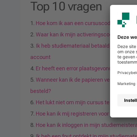
Top 10 vragen
Hoe kom ik aan een cursuscode?
Waar kan ik mijn activeringscode voor ext
Ik heb studiemateriaal betaald, maar dit is
account
Er heeft een error plaatsgevonden in mijn
Wanneer kan ik de papieren versie verwac
besteld?
Het lukt niet om mijn cursus te bestellen,
Hoe kan ik mij registreren voor studiemeis
Hoe kan ik inloggen in mijn studiemeiste
Ik heb een fout ontdekt in mijn studiemate