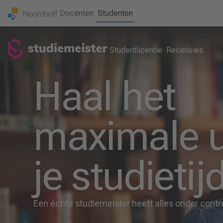
Docenten
Studenten
Studentlicentie
Recensies
Haal het
maximale u
je studietij
Een échte studiemeister heeft alles onder contr