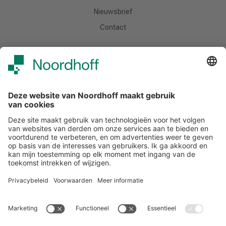
Nieuwsbrief
Contact
Meer van Noordhoff
Noordhoff.nl
Hogeschooltaal
START
Contact
Tel: (0)88 - 522 6830
E-mail: support-studiemeister@noordhoff.nl
Maak kennis met onze accountmanagers