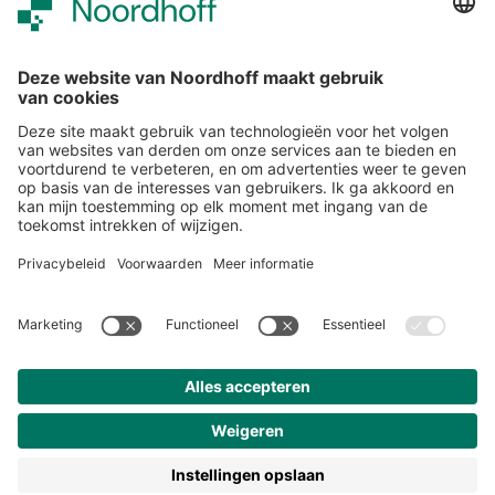
Snel naar
Over studiemeister
Inloggen
Veelgestelde vragen
Nieuwsbrief
Contact
Meer van Noordhoff
Noordhoff.nl
Hogeschooltaal