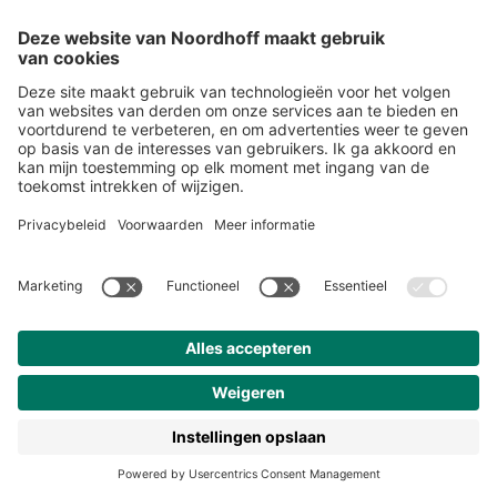
Snel naar
Over studiemeister
Inloggen
Veelgestelde vragen
Nieuwsbrief
Contact
Meer van Noordhoff
Noordhoff.nl
Hogeschooltaal
START