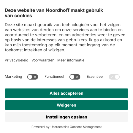
Snel naar
Over studiemeister
Inloggen
Veelgestelde vragen
Nieuwsbrief
Contact
Meer van Noordhoff
Noordhoff.nl
Hogeschooltaal
START