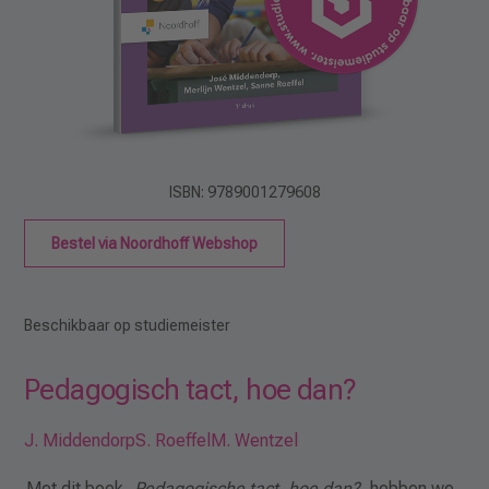
ISBN: 9789001279608
Bestel via Noordhoff Webshop
Beschikbaar op studiemeister
Pedagogisch tact, hoe dan?
J. Middendorp
S. Roeffel
M. Wentzel
Met dit boek,
Pedagogische tact, hoe dan?
, hebben we