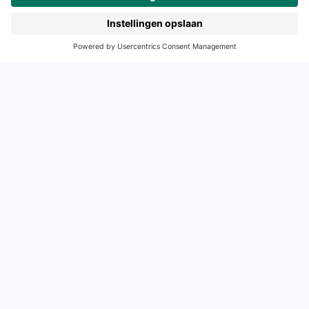
Hogeschooltaal
START
Contact
Tel: (0)88 - 522 6830
E-mail: support-studiemeister@noordhoff.nl
Maak kennis met onze accountmanagers
© 2024 Noordhoff Uitgevers bv
Algemene voorwaarden