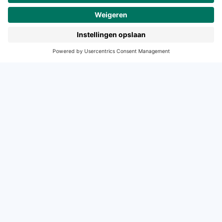
Noordhoff.nl
Hogeschooltaal
START
Contact
Tel: (0)88 - 522 6830
E-mail: support-studiemeister@noordhoff.nl
Maak kennis met onze accountmanagers
© 2024 Noordhoff Uitgevers bv