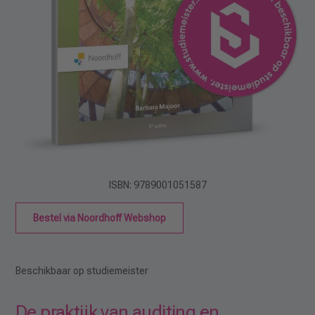
ISBN: 9789001051587
Bestel via Noordhoff Webshop
Beschikbaar op studiemeister
De praktijk van auditing en