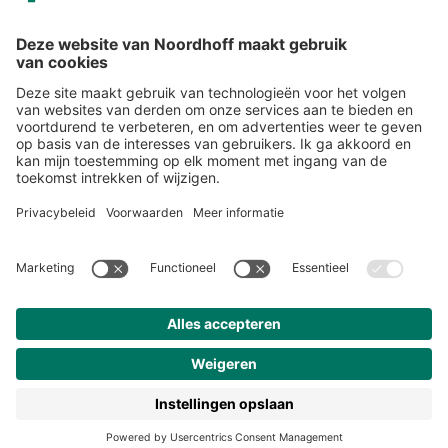
Snel naar
Over studiemeister
Inloggen
Veelgestelde vragen
Nieuwsbrief
Contact
Meer van Noordhoff
Noordhoff.nl
Hogeschooltaal
START