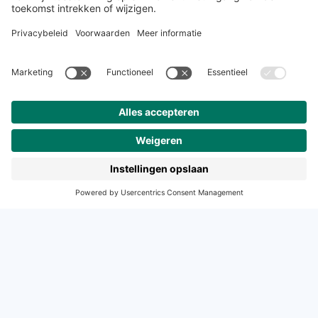
Snel naar
Over studiemeister
Inloggen
Veelgestelde vragen
Nieuwsbrief
Contact
Meer van Noordhoff
Noordhoff.nl
Hogeschooltaal
START
Contact
Tel: (0)88 - 522 6830
E-mail: support-studiemeister@noordhoff.nl