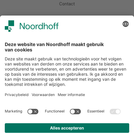
Contact
Meer van Noordhoff
Noordhoff.nl
Hogeschooltaal
START
Contact
Tel: (0)88 - 522 6830
E-mail: support-studiemeister@noordhoff.nl
Maak kennis met onze accountmanagers