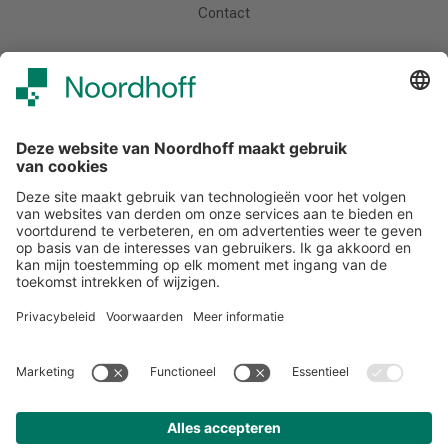
Contact
Meer van Noordhoff
Noordhoff.nl
Hogeschooltaal
START
Contact
Tel: (0)88 - 522 6830
E-mail: support-studiemeister@noordhoff.nl
Maak kennis met onze accountmanagers