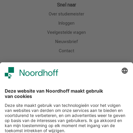
Snel naar
Over studiemeister
Inloggen
Veelgestelde vragen
Nieuwsbrief
Contact
Meer van Noordhoff
Noordhoff.nl
Hogeschooltaal
START
Contact
Tel: (0)88 - 522 6830
E-mail: support-studiemeister@noordhoff.nl