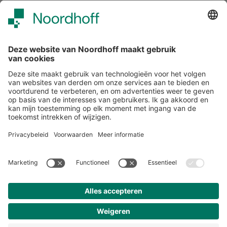
Meer van Noordhoff
Noordhoff.nl
Hogeschooltaal
START
Contact
Tel: (0)88 - 522 6830
E-mail: support-studiemeister@noordhoff.nl
Maak kennis met onze accountmanagers