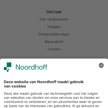
Snel naar
Over studiemeister
Inloggen
Veelgestelde vragen
Nieuwsbrief
Contact
Meer van Noordhoff
Noordhoff.nl
Hogeschooltaal
START
Contact