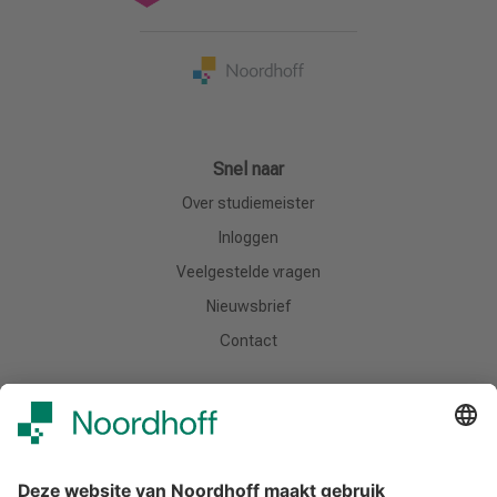
Snel naar
Over studiemeister
Inloggen
Veelgestelde vragen
Nieuwsbrief
Contact
Meer van Noordhoff
Noordhoff.nl
Hogeschooltaal